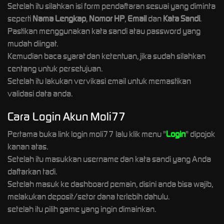
Setelah itu silahkan isi form pendaftaran sesuai yang diminta
seperti
Nama Lengkap
,
Nomor HP
,
Email
dan
Kata Sandi
.
Pastikan menggunakan kata sandi atau password yang
mudah diingat.
Kemudian baca syarat dan ketentuan, jika sudah silahkan
centang untuk persetujuan.
Setelah itu lakukan vervikasi email untuk memastikan
validasi data anda.
Cara Login Akun Moli77
Pertama buka link login moli77 lalu klik menu "
Login
" dipojok
kanan atas.
Setelah itu masukkan username dan kata sandi yang Anda
daftarkan tadi.
Setelah masuk ke dashboard pemain, disini anda bisa wajib,
melakukan deposit/setor dana terlebih dahulu.
setelah itu pilih game yang ingin dimainkan.