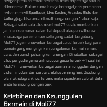
dengan predikat terbaik berlisensi resmi terpercaya saat ini
di indonesia. Bukan cuma itu saja berbagai jenis permainan
terbaru seperti
Sportbook
,
Live Casino
,
Arcades
,
Slots
dan
Lottery
juga bisa anda nikmati hanya dengan 1 akun saja.
Sebagai salah satu situs resmi moli77 selalu memberikan
jaminan keamanan dalam hal deposit ataupun withdraw
khususnya para member setia yang sudah bergabung.
Moli77 juga menawarkan berbagai solusi terbaik bagi para
pemain yang menginginkan pengalaman bermain aman,
seru, dan penuh peluang kemenangan. Dinobatkan sebagai
situs penyedia game online super gacor terbaik #1 saat ini,
Moli77 menawarkan berbagai permainan unggulan dengan
sistem modern dan server stabil sepanjang hari. Didukung
oleh teknologi enkripsi terbaru maka dipastikan seluruh data
anda terlindungi dengan baik.
Kelebihan dan Keunggulan
Bermain di Moli77