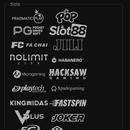
Slots