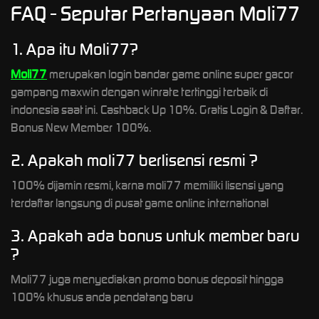
FAQ - Seputar Pertanyaan Moli77
1. Apa itu Moli77?
Moli77
merupakan login bandar game online super gacor
gampang maxwin dengan winrate tertinggi terbaik di
indonesia saat ini. Cashback Up 10%. Gratis Login & Daftar.
Bonus New Member 100%.
2. Apakah moli77 berlisensi resmi ?
100% dijamin resmi, karna moli77 memiliki lisensi yang
terdaftar langsung di pusat game online international
3. Apakah ada bonus untuk member baru
?
Moli77 juga menyediakan promo bonus deposit hingga
100% khusus anda pendatang baru