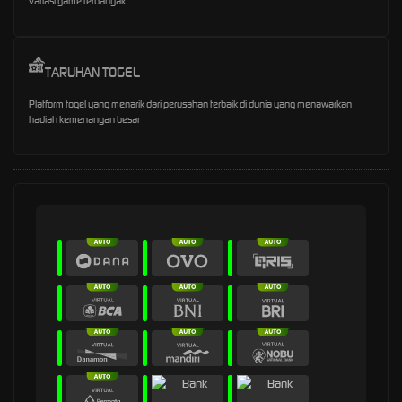
variasi game terbanyak
TARUHAN TOGEL
Platform togel yang menarik dari perusahan terbaik di dunia yang menawarkan
hadiah kemenangan besar