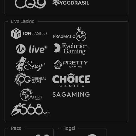
Live Casino
Race
Togel