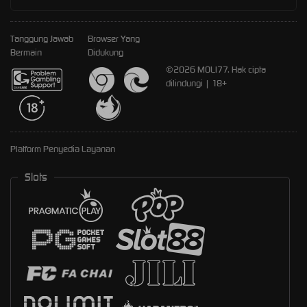
Tanggung Jawab
Browser Yang
Bermain
Didukung
©2026 MOLI77. Hak cipta
dilindungi | 18+
Platform Penyedia Layanan
Slots