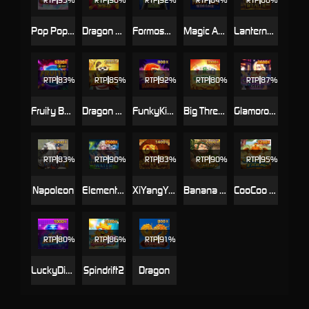
Pop Pop Candy
Dragon Soar - Hyper Wild
Formosa Bear
Magic Ace WILD LOCK
LanternWealth
RTP
83%
RTP
85%
RTP
92%
RTP
80%
RTP
87%
Fruity Bonanza
Dragon Warrior
FunkyKingKong
Big Three Dragons
Glamorous Girl
RTP
83%
RTP
90%
RTP
83%
RTP
90%
RTP
95%
Napoleon
Elemental Link Water
XiYangYang
Banana Saga
CooCoo Farm
RTP
80%
RTP
86%
RTP
91%
LuckyDiamond
Spindrift2
Dragon