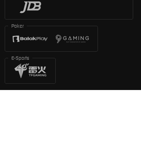
Poker
E-Sports