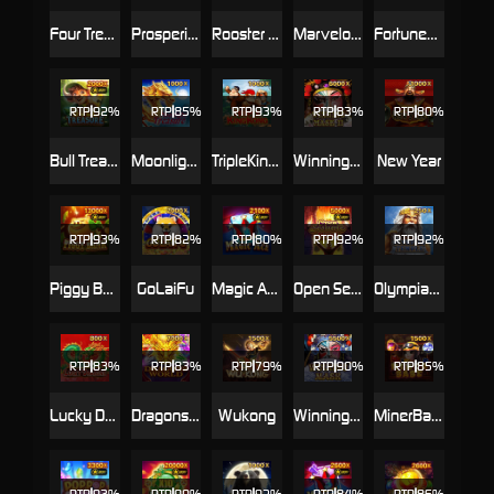
Four Treasures
Prosperity Tiger
Rooster In Love
MarvelousIV
FortuneHorse
RTP
92%
RTP
85%
RTP
93%
RTP
83%
RTP
80%
Bull Treasure
Moonlight Treasure
TripleKingKong
Winning Mask II
New Year
RTP
93%
RTP
82%
RTP
80%
RTP
92%
RTP
92%
Piggy Bank
GoLaiFu
Magic Ace
Open Sesame Mega
Olympian Temple
RTP
83%
RTP
83%
RTP
79%
RTP
90%
RTP
85%
Lucky Dragons
DragonsWorld
Wukong
Winning Mask
MinerBabe
RTP
93%
RTP
90%
RTP
92%
RTP
84%
RTP
86%