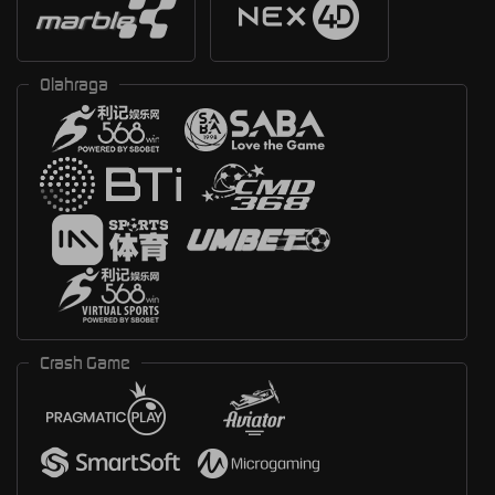
Olahraga
Crash Game