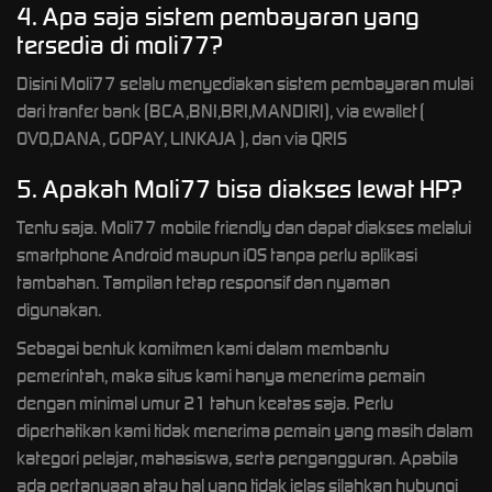
4. Apa saja sistem pembayaran yang
tersedia di moli77?
Disini Moli77 selalu menyediakan sistem pembayaran mulai
dari tranfer bank (BCA,BNI,BRI,MANDIRI), via ewallet (
OVO,DANA, GOPAY, LINKAJA ), dan via QRIS
5. Apakah Moli77 bisa diakses lewat HP?
Tentu saja. Moli77 mobile friendly dan dapat diakses melalui
smartphone Android maupun iOS tanpa perlu aplikasi
tambahan. Tampilan tetap responsif dan nyaman
digunakan.
Sebagai bentuk komitmen kami dalam membantu
pemerintah, maka situs kami hanya menerima pemain
dengan minimal umur 21 tahun keatas saja. Perlu
diperhatikan kami tidak menerima pemain yang masih dalam
kategori pelajar, mahasiswa, serta pengangguran. Apabila
ada pertanyaan atau hal yang tidak jelas silahkan hubungi