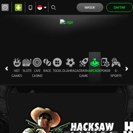
MASUK
DAFTAR
HOT
SLOTS
LIVE
RACE
TOGEL
OLAHRAGA
CRASH
ARCADE
POKER
E-
PROMO
GAMES
CASINO
GAME
SPORTS