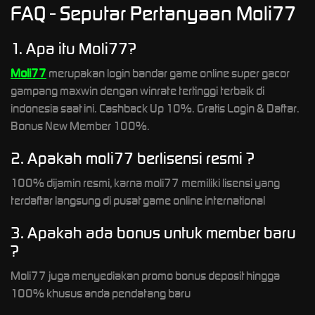
FAQ - Seputar Pertanyaan Moli77
1. Apa itu Moli77?
Moli77
merupakan login bandar game online super gacor
gampang maxwin dengan winrate tertinggi terbaik di
indonesia saat ini. Cashback Up 10%. Gratis Login & Daftar.
Bonus New Member 100%.
2. Apakah moli77 berlisensi resmi ?
100% dijamin resmi, karna moli77 memiliki lisensi yang
terdaftar langsung di pusat game online international
3. Apakah ada bonus untuk member baru
?
Moli77 juga menyediakan promo bonus deposit hingga
100% khusus anda pendatang baru