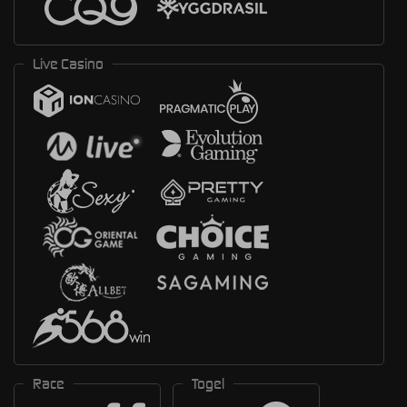
Live Casino
Race
Togel