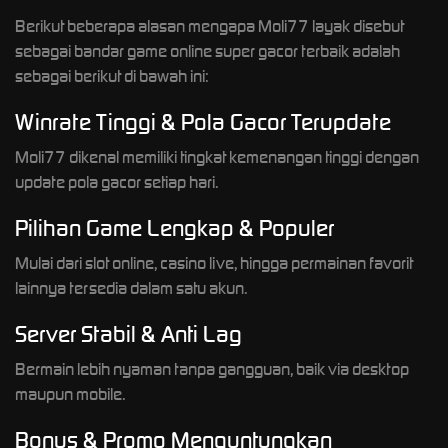
Berikut beberapa alasan mengapa Moli77 layak disebut
sebagai bandar game online super gacor terbaik adalah
sebagai berikut di bawah ini:
Winrate Tinggi & Pola Gacor Terupdate
Moli77 dikenal memiliki tingkat kemenangan tinggi dengan
update pola gacor setiap hari.
Pilihan Game Lengkap & Populer
Mulai dari slot online, casino live, hingga permainan favorit
lainnya tersedia dalam satu akun.
Server Stabil & Anti Lag
Bermain lebih nyaman tanpa gangguan, baik via desktop
maupun mobile.
Bonus & Promo Menguntungkan