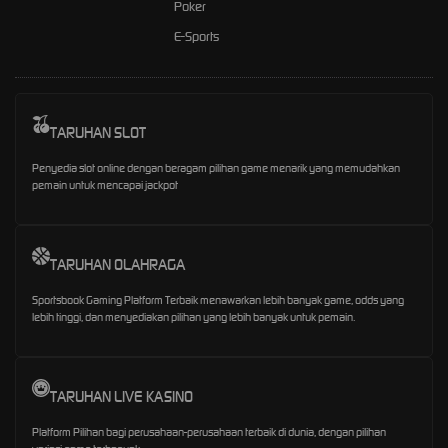
Poker
E-Sports
TARUHAN SLOT
Penyedia slot online dengan beragam pilihan game menarik yang memudahkan
pemain untuk mencapai jackpot
TARUHAN OLAHRAGA
Sportsbook Gaming Platform Terbaik menawarkan lebih banyak game, odds yang
lebih tinggi, dan menyediakan pilihan yang lebih banyak untuk pemain.
TARUHAN LIVE KASINO
Platform Pilihan bagi perusahaan-perusahaan terbaik di dunia, dengan pilihan