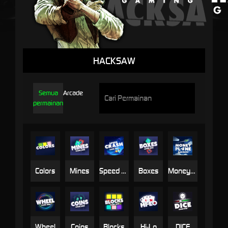
HACKSAW
Semua
Arcade
permainan
Colors
Mines
Speed Crash
Boxes
Moneyplane
Wheel
Coins
Blocks
Hi-Lo
DICE