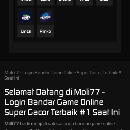
Lines
Plinko
Moli77 - Login Bandar Game Online Super Gacor Terbaik #1
Saat Ini
Selamat Datang di Moli77 -
Login Bandar Game Online
Super Gacor Terbaik #1 Saat Ini
Moli77
hadir menjadi satu satunya bandar game online