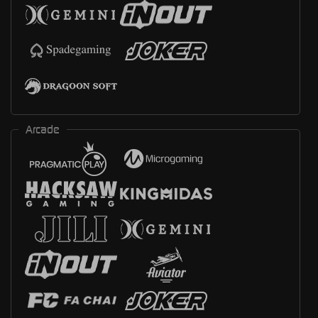
Arcade